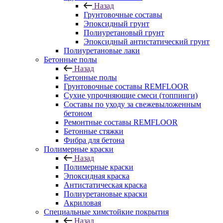
Назад
Грунтовочные составы
Эпоксидный грунт
Полиуретановый грунт
Эпоксидный антистатический грунт
Полиуретановые лаки
Бетонные полы
Назад
Бетонные полы
Грунтовочные составы REMFLOOR
Сухие упрочняющие смеси (топпинги)
Составы по уходу за свежевыложенным
бетоном
Ремонтные составы REMFLOOR
Бетонные стяжки
Фибра для бетона
Полимерные краски
Назад
Полимерные краски
Эпоксидная краска
Антистатическая краска
Полиуретановые краски
Акриловая
Специальные химстойкие покрытия
Назад