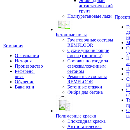
Эпоксидный
антистатический
грунт
Полиуретановые лаки
Проект
Г
д
Бетонные полы
и
Грунтовочные составы
М
REMFLOOR
Компания
О
Сухие упрочняющие
у
О компании
смеси (топпинги)
П
История
Составы по уходу за
а
Производство
свежевыложенным
П
Референс-
бетоном
П
лист
Ремонтные составы
С
Обучение
REMFLOOR
п
Вакансии
Бетонные стяжки
С
Фибра для бетона
о
Т
п
О
н
Полимерные краски
Эпоксидная краска
Антистатическая