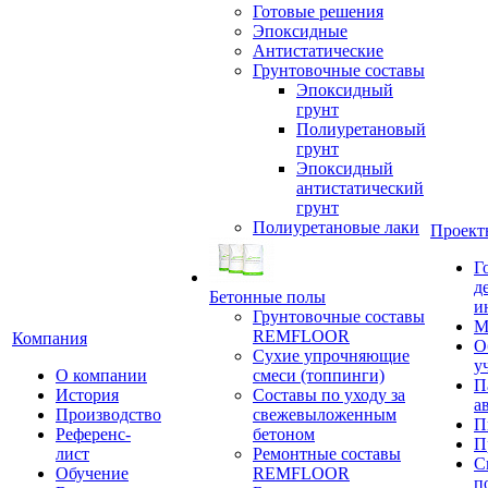
Готовые решения
Эпоксидные
Антистатические
Грунтовочные составы
Эпоксидный
грунт
Полиуретановый
грунт
Эпоксидный
антистатический
грунт
Полиуретановые лаки
Проект
Г
д
Бетонные полы
и
Грунтовочные составы
М
REMFLOOR
Компания
О
Сухие упрочняющие
у
О компании
смеси (топпинги)
П
История
Составы по уходу за
а
Производство
свежевыложенным
П
Референс-
бетоном
П
лист
Ремонтные составы
С
Обучение
REMFLOOR
п