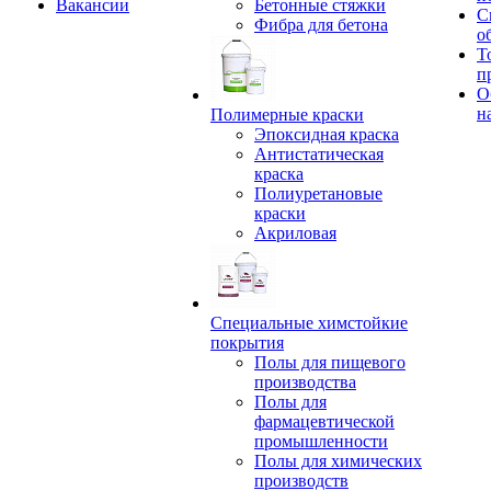
Вакансии
Бетонные стяжки
С
Фибра для бетона
о
Т
п
О
н
Полимерные краски
Эпоксидная краска
Антистатическая
краска
Полиуретановые
краски
Акриловая
Специальные химстойкие
покрытия
Полы для пищевого
производства
Полы для
фармацевтической
промышленности
Полы для химических
производств