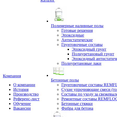
Каталог
Полимерные наливные полы
Готовые решения
Эпоксидные
Антистатические
Грунтовочные составы
Эпоксидный грунт
Полиуретановый грунт
Эпоксидный антистатич
Полиуретановые лаки
Компания
Бетонные полы
О компании
Грунтовочные составы REM
История
Сухие упрочняющие смеси (т
Производство
Составы по уходу за свежевы
Референс-лист
Ремонтные составы REMFLO
Обучение
Бетонные стяжки
Вакансии
Фибра для бетона