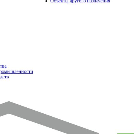
Объекты другого назначения
тва
промышленности
дств