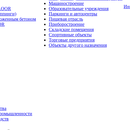
Машиностроение
Ин
FLOOR
Образовательные учреждения
оппинги)
Паркинги и автоцентры
ложенным бетоном
Пищевая отрасль
OR
Приборостроение
Складские помещения
Спортивные объекты
Торговые предприятия
Объекты другого назначения
тва
промышленности
дств