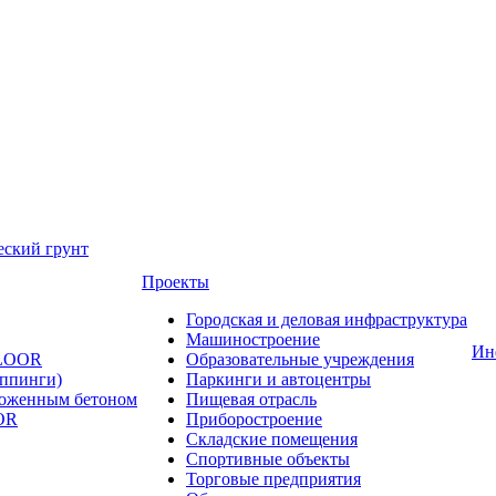
еский грунт
Проекты
Городская и деловая инфраструктура
Машиностроение
Ин
FLOOR
Образовательные учреждения
оппинги)
Паркинги и автоцентры
ложенным бетоном
Пищевая отрасль
OR
Приборостроение
Складские помещения
Спортивные объекты
Торговые предприятия