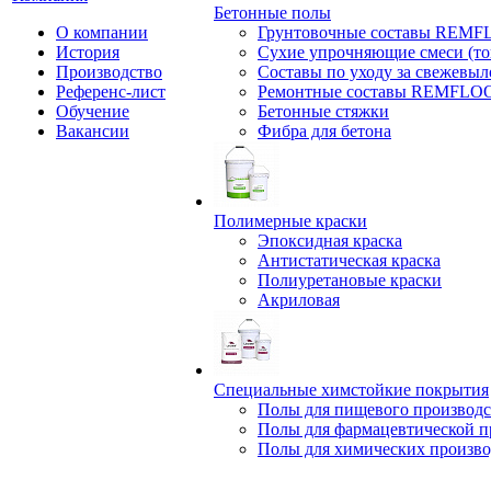
Бетонные полы
О компании
Грунтовочные составы REM
История
Сухие упрочняющие смеси (т
Производство
Составы по уходу за свежевы
Референс-лист
Ремонтные составы REMFLO
Обучение
Бетонные стяжки
Вакансии
Фибра для бетона
Полимерные краски
Эпоксидная краска
Антистатическая краска
Полиуретановые краски
Акриловая
Специальные химстойкие покрытия
Полы для пищевого производс
Полы для фармацевтической 
Полы для химических произво