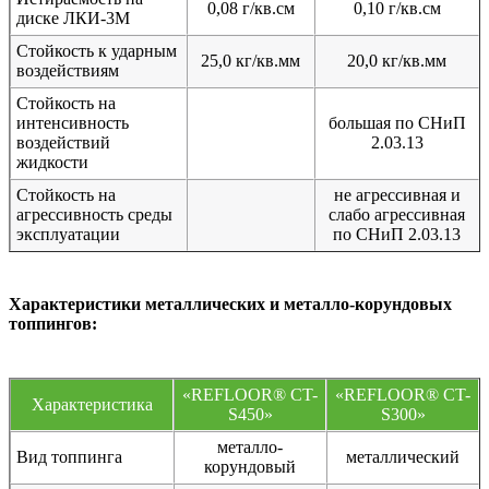
0,08 г/кв.см
0,10 г/кв.см
диске ЛКИ-3М
Стойкость к ударным
25,0 кг/кв.мм
20,0 кг/кв.мм
воздействиям
Стойкость на
интенсивность
большая по СНиП
воздействий
2.03.13
жидкости
Стойкость на
не агрессивная и
агрессивность среды
слабо агрессивная
эксплуатации
по СНиП 2.03.13
Характеристики металлических и металло-корундовых
топпингов:
«REFLOOR® CT-
«REFLOOR® CT-
Характеристика
S450»
S300»
металло-
Вид топпинга
металлический
корундовый