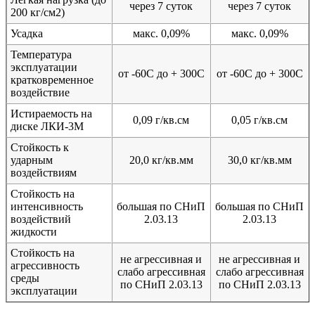
через 7 суток
через 7 суток
200 кг/см2)
Усадка
макс. 0,09%
макс. 0,09%
Температура
эксплуатации
от -60С до + 300С
от -60С до + 300С
кратковременное
воздействие
Истираемость на
0,09 г/кв.см
0,05 г/кв.см
диске ЛКИ-3М
Стойкость к
ударным
20,0 кг/кв.мм
30,0 кг/кв.мм
воздействиям
Стойкость на
интенсивность
большая по СНиП
большая по СНиП
воздействий
2.03.13
2.03.13
жидкости
Стойкость на
не агрессивная и
не агрессивная и
агрессивность
слабо агрессивная
слабо агрессивная
среды
по СНиП 2.03.13
по СНиП 2.03.13
эксплуатации