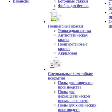
Вакансии
Бетонные стяжки
С
Фибра для бетона
о
Т
п
О
н
Полимерные краски
Эпоксидная краска
Антистатическая
краска
Полиуретановые
краски
Акриловая
Специальные химстойкие
покрытия
Полы для пищевого
производства
Полы для
фармацевтической
промышленности
Полы для химических
производств