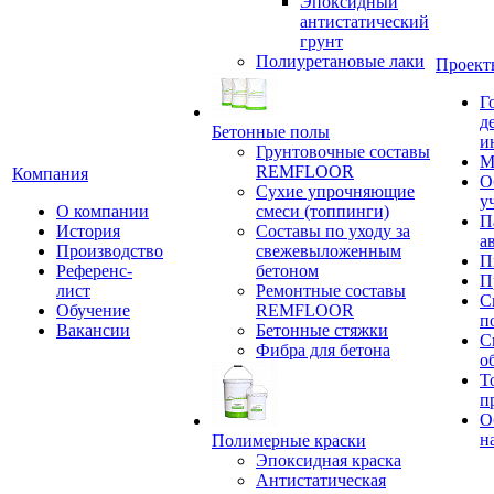
Эпоксидный
антистатический
грунт
Полиуретановые лаки
Проект
Г
д
Бетонные полы
и
Грунтовочные составы
М
REMFLOOR
Компания
О
Сухие упрочняющие
у
О компании
смеси (топпинги)
П
История
Составы по уходу за
а
Производство
свежевыложенным
П
Референс-
бетоном
П
лист
Ремонтные составы
С
Обучение
REMFLOOR
п
Вакансии
Бетонные стяжки
С
Фибра для бетона
о
Т
п
О
н
Полимерные краски
Эпоксидная краска
Антистатическая