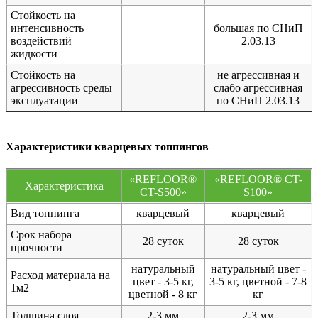
Стойкость на
интенсивность
большая по СНиП
воздействий
2.03.13
жидкости
Стойкость на
не агрессивная и
агрессивность среды
слабо агрессивная
эксплуатации
по СНиП 2.03.13
Характеристики кварцевых топпингов
«REFLOOR®
«REFLOOR® CT-
Характеристика
CT-S500»
S100»
Вид топпинга
кварцевый
кварцевый
Срок набора
28 суток
28 суток
прочности
натуральный
натуральный цвет -
Расход материала на
цвет - 3-5 кг,
3-5 кг, цветной - 7-8
1м2
цветной - 8 кг
кг
Толщина слоя
2-3 мм
2-3 мм