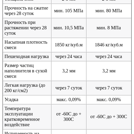
Прочность на сжатие
мин. 105 МПа
мин. 80 МПа
через 28 суток
Прочность при
растяжении через 28
мин. 10,5 МПа
мин. 8 МПа
суток
Насыпная плотность
1850 кг/куб.м
1846 кг/куб.м
смеси
Пешеходная нагрузка
через 24 часа
через 24 часа
Размер частиц
наполнителя в сухой
3,2 мм
3,2 мм
смеси
Легкая нагрузка (до
через 7 суток
через 7 суток
200 кг/см2)
Усадка
макс. 0,09%
макс. 0,09%
Температура
эксплуатации
от -60С до +
от -60С до + 300С
кратковременное
300С
воздействие
Истираемость на