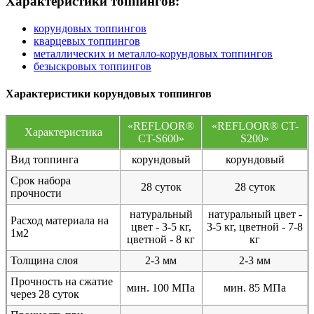
Характеристики топпингов:
корундовых топпингов
кварцевых топпингов
металлических и металло-корундовых топпингов
безыскровых топпингов
Характеристики корундовых топпингов
«REFLOOR®
«REFLOOR® CT-
Характеристика
CT-S600»
S200»
Вид топпинга
корундовый
корундовый
Срок набора
28 суток
28 суток
прочности
натуральный
натуральный цвет -
Расход материала на
цвет - 3-5 кг,
3-5 кг, цветной - 7-8
1м2
цветной - 8 кг
кг
Толщина слоя
2-3 мм
2-3 мм
Прочность на сжатие
мин. 100 МПа
мин. 85 МПа
через 28 суток