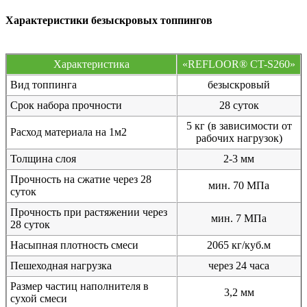
Характеристики безыскровых топпингов
Характеристика
«REFLOOR® CT-S260»
Вид топпинга
безыскровый
Срок набора прочности
28 суток
5 кг (в зависимости от
Расход материала на 1м2
рабочих нагрузок)
Толщина слоя
2-3 мм
Прочность на сжатие через 28
мин. 70 МПа
суток
Прочность при растяжении через
мин. 7 МПа
28 суток
Насыпная плотность смеси
2065 кг/куб.м
Пешеходная нагрузка
через 24 часа
Размер частиц наполнителя в
3,2 мм
сухой смеси