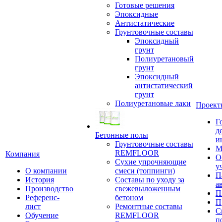
Готовые решения
Эпоксидные
Антистатические
Грунтовочные составы
Эпоксидный
грунт
Полиуретановый
грунт
Эпоксидный
антистатический
грунт
Полиуретановые лаки
Проект
Г
д
Бетонные полы
и
Грунтовочные составы
М
REMFLOOR
Компания
О
Сухие упрочняющие
у
О компании
смеси (топпинги)
П
История
Составы по уходу за
а
Производство
свежевыложенным
П
Референс-
бетоном
П
лист
Ремонтные составы
С
Обучение
REMFLOOR
п