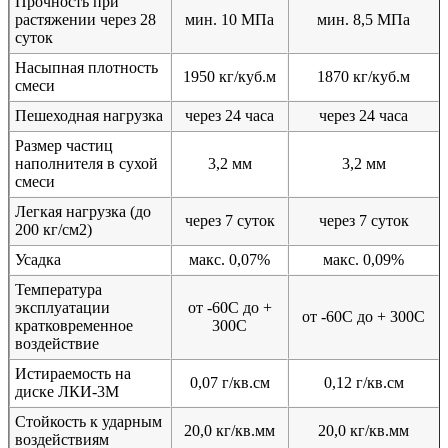
Прочность при
растяжении через 28
мин. 10 МПа
мин. 8,5 МПа
суток
Насыпная плотность
1950 кг/куб.м
1870 кг/куб.м
смеси
Пешеходная нагрузка
через 24 часа
через 24 часа
Размер частиц
наполнителя в сухой
3,2 мм
3,2 мм
смеси
Легкая нагрузка (до
через 7 суток
через 7 суток
200 кг/см2)
Усадка
макс. 0,07%
макс. 0,09%
Температура
эксплуатации
от -60С до +
от -60С до + 300С
кратковременное
300С
воздействие
Истираемость на
0,07 г/кв.см
0,12 г/кв.см
диске ЛКИ-3М
Стойкость к ударным
20,0 кг/кв.мм
20,0 кг/кв.мм
воздействиям