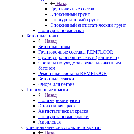
Назад
Грунтовочные составы
Эпоксидный грунт
Полиуретановый грунт
Эпоксидный антистатический грунт
Полиуретановые лаки
Бетонные полы
Назад
Бетонные полы
Грунтовочные составы REMFLOOR
Сухие упрочняющие смеси (топпинги)
Составы по уходу за свежевыложенным
бетоном
Ремонтные составы REMFLOOR
Бетонные стяжки
Фибра для бетона
Полимерные краски
Назад
Полимерные краски
Эпоксидная краска
Антистатическая краска
Полиуретановые краски
Акриловая
Специальные химстойкие покрытия
Назад