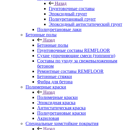
Назад
Грунтовочные составы
Эпоксидный грунт
Полиуретановый грунт
Эпоксидный антистатический грунт
Полиуретановые лаки
Бетонные полы
Назад
Бетонные полы
Грунтовочные составы REMFLOOR
Сухие упрочняющие смеси (топпинги)
Составы по уходу за свежевыложенным
бетоном
Ремонтные составы REMFLOOR
Бетонные стяжки
Фибра для бетона
Полимерные краски
Назад
Полимерные краски
Эпоксидная краска
Антистатическая краска
Полиуретановые краски
Акриловая
Специальные химстойкие покрытия
Назад