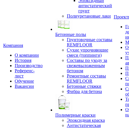
Эпоксидный
антистатический
грунт
Полиуретановые лаки
Проект
Г
д
Бетонные полы
и
Грунтовочные составы
М
REMFLOOR
Компания
О
Сухие упрочняющие
у
О компании
смеси (топпинги)
П
История
Составы по уходу за
а
Производство
свежевыложенным
П
Референс-
бетоном
П
лист
Ремонтные составы
С
Обучение
REMFLOOR
п
Вакансии
Бетонные стяжки
С
Фибра для бетона
о
Т
п
О
н
Полимерные краски
Эпоксидная краска
Антистатическая