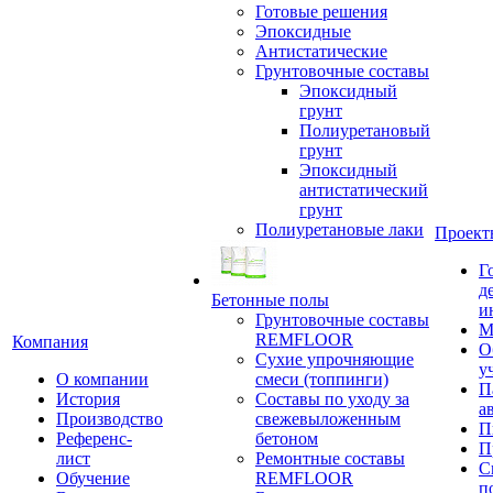
Готовые решения
Эпоксидные
Антистатические
Грунтовочные составы
Эпоксидный
грунт
Полиуретановый
грунт
Эпоксидный
антистатический
грунт
Полиуретановые лаки
Проект
Г
д
Бетонные полы
и
Грунтовочные составы
М
REMFLOOR
Компания
О
Сухие упрочняющие
у
О компании
смеси (топпинги)
П
История
Составы по уходу за
а
Производство
свежевыложенным
П
Референс-
бетоном
П
лист
Ремонтные составы
С
Обучение
REMFLOOR
п