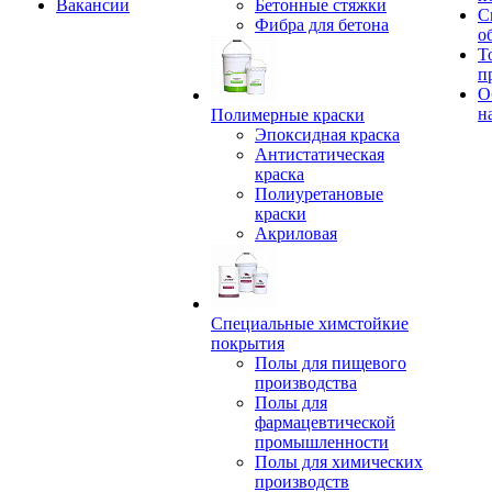
Вакансии
Бетонные стяжки
С
Фибра для бетона
о
Т
п
О
н
Полимерные краски
Эпоксидная краска
Антистатическая
краска
Полиуретановые
краски
Акриловая
Специальные химстойкие
покрытия
Полы для пищевого
производства
Полы для
фармацевтической
промышленности
Полы для химических
производств