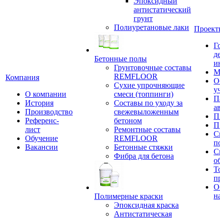
Эпоксидный
антистатический
грунт
Полиуретановые лаки
Проект
Г
д
Бетонные полы
и
Грунтовочные составы
М
REMFLOOR
Компания
О
Сухие упрочняющие
у
О компании
смеси (топпинги)
П
История
Составы по уходу за
а
Производство
свежевыложенным
П
Референс-
бетоном
П
лист
Ремонтные составы
С
Обучение
REMFLOOR
п
Вакансии
Бетонные стяжки
С
Фибра для бетона
о
Т
п
О
н
Полимерные краски
Эпоксидная краска
Антистатическая