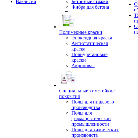
Вакансии
Бетонные стяжки
С
Фибра для бетона
о
Т
п
О
н
Полимерные краски
Эпоксидная краска
Антистатическая
краска
Полиуретановые
краски
Акриловая
Специальные химстойкие
покрытия
Полы для пищевого
производства
Полы для
фармацевтической
промышленности
Полы для химических
производств