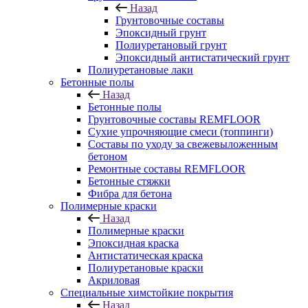
Назад
Грунтовочные составы
Эпоксидный грунт
Полиуретановый грунт
Эпоксидный антистатический грунт
Полиуретановые лаки
Бетонные полы
Назад
Бетонные полы
Грунтовочные составы REMFLOOR
Сухие упрочняющие смеси (топпинги)
Составы по уходу за свежевыложенным
бетоном
Ремонтные составы REMFLOOR
Бетонные стяжки
Фибра для бетона
Полимерные краски
Назад
Полимерные краски
Эпоксидная краска
Антистатическая краска
Полиуретановые краски
Акриловая
Специальные химстойкие покрытия
Назад