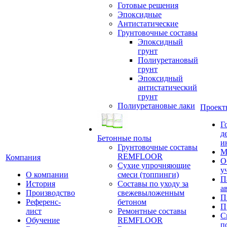
Готовые решения
Эпоксидные
Антистатические
Грунтовочные составы
Эпоксидный
грунт
Полиуретановый
грунт
Эпоксидный
антистатический
грунт
Полиуретановые лаки
Проект
Г
д
Бетонные полы
и
Грунтовочные составы
М
REMFLOOR
Компания
О
Сухие упрочняющие
у
О компании
смеси (топпинги)
П
История
Составы по уходу за
а
Производство
свежевыложенным
П
Референс-
бетоном
П
лист
Ремонтные составы
С
Обучение
REMFLOOR
п