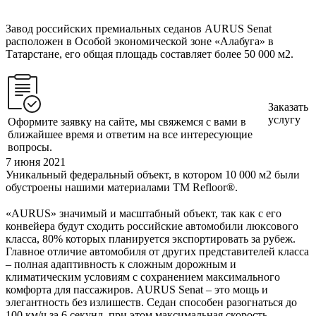
Завод российских премиальных седанов AURUS Senat
расположен в Особой экономической зоне «Алабуга» в
Татарстане, его общая площадь составляет более 50 000 м2.
Заказать
услугу
Оформите заявку на сайте, мы свяжемся с вами в
ближайшее время и ответим на все интересующие
вопросы.
7 июня 2021
Уникальный федеральный объект, в котором 10 000 м2 были
обустроены нашими материалами ТМ Refloor®️.
⠀
«AURUS» значимый и масштабный объект, так как с его
конвейера будут сходить российские автомобили люксового
класса, 80% которых планируется экспортировать за рубеж.
Главное отличие автомобиля от других представителей класса
– полная адаптивность к сложным дорожным и
климатическим условиям с сохранением максимального
комфорта для пассажиров. AURUS Senat – это мощь и
элегантность без излишеств. Седан способен разогнаться до
100 км/ч за 6 секунд, при этом максимальная скорость