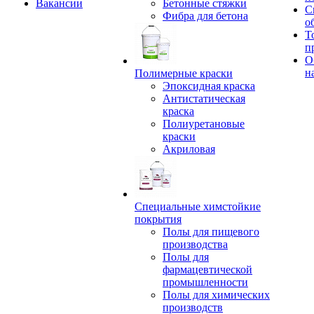
Вакансии
Бетонные стяжки
С
Фибра для бетона
о
Т
п
О
н
Полимерные краски
Эпоксидная краска
Антистатическая
краска
Полиуретановые
краски
Акриловая
Специальные химстойкие
покрытия
Полы для пищевого
производства
Полы для
фармацевтической
промышленности
Полы для химических
производств