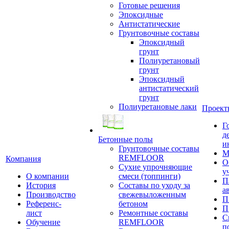
Готовые решения
Эпоксидные
Антистатические
Грунтовочные составы
Эпоксидный
грунт
Полиуретановый
грунт
Эпоксидный
антистатический
грунт
Полиуретановые лаки
Проект
Г
д
Бетонные полы
и
Грунтовочные составы
М
REMFLOOR
Компания
О
Сухие упрочняющие
у
О компании
смеси (топпинги)
П
История
Составы по уходу за
а
Производство
свежевыложенным
П
Референс-
бетоном
П
лист
Ремонтные составы
С
Обучение
REMFLOOR
п