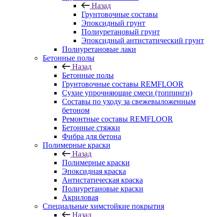
Назад
Грунтовочные составы
Эпоксидный грунт
Полиуретановый грунт
Эпоксидный антистатический грунт
Полиуретановые лаки
Бетонные полы
Назад
Бетонные полы
Грунтовочные составы REMFLOOR
Сухие упрочняющие смеси (топпинги)
Составы по уходу за свежевыложенным
бетоном
Ремонтные составы REMFLOOR
Бетонные стяжки
Фибра для бетона
Полимерные краски
Назад
Полимерные краски
Эпоксидная краска
Антистатическая краска
Полиуретановые краски
Акриловая
Специальные химстойкие покрытия
Назад