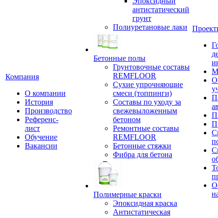
Эпоксидный
антистатический
грунт
Полиуретановые лаки
Проект
Г
д
Бетонные полы
и
Грунтовочные составы
М
REMFLOOR
Компания
О
Сухие упрочняющие
у
О компании
смеси (топпинги)
П
История
Составы по уходу за
а
Производство
свежевыложенным
П
Референс-
бетоном
П
лист
Ремонтные составы
С
Обучение
REMFLOOR
п
Вакансии
Бетонные стяжки
С
Фибра для бетона
о
Т
п
О
н
Полимерные краски
Эпоксидная краска
Антистатическая