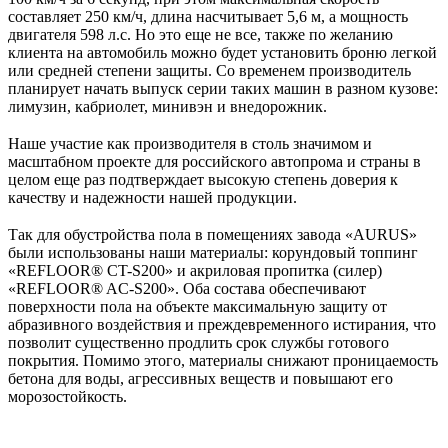
составляет 250 км/ч, длина насчитывает 5,6 м, а мощность
двигателя 598 л.с. Но это еще не все, также по желанию
клиента на автомобиль можно будет установить броню легкой
или средней степени защиты. Со временем производитель
планирует начать выпуск серии таких машин в разном кузове:
лимузин, кабриолет, минивэн и внедорожник.
⠀
Наше участие как производителя в столь значимом и
масштабном проекте для российского автопрома и страны в
целом еще раз подтверждает высокую степень доверия к
качеству и надежности нашей продукции.
⠀
Так для обустройства пола в помещениях завода «AURUS»
были использованы наши материалы: корундовый топпинг
«REFLOOR®️ CT-S200» и акриловая пропитка (силер)
«REFLOOR®️ AC-S200». Оба состава обеспечивают
поверхности пола на объекте максимальную защиту от
абразивного воздействия и преждевременного истирания, что
позволит существенно продлить срок службы готового
покрытия. Помимо этого, материалы снижают проницаемость
бетона для воды, агрессивных веществ и повышают его
морозостойкость.