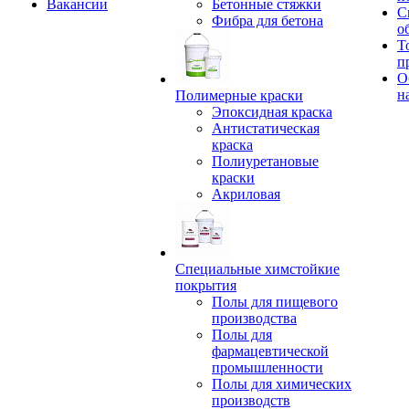
Вакансии
Бетонные стяжки
С
Фибра для бетона
о
Т
п
О
н
Полимерные краски
Эпоксидная краска
Антистатическая
краска
Полиуретановые
краски
Акриловая
Специальные химстойкие
покрытия
Полы для пищевого
производства
Полы для
фармацевтической
промышленности
Полы для химических
производств