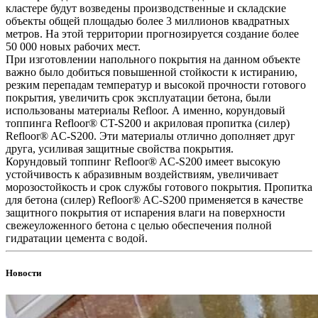
кластере будут возведены производственные и складские
объекты общей площадью более 3 миллионов квадратных
метров. На этой территории прогнозируется создание более
50 000 новых рабочих мест.
При изготовлении напольного покрытия на данном объекте
важно было добиться повышенной стойкости к истиранию,
резким перепадам температур и высокой прочности готового
покрытия, увеличить срок эксплуатации бетона, были
использованы материалы Refloor. А именно, корундовый
топпинга Refloor®️ CT-S200 и акриловая пропитка (силер)
Refloor®️ AC-S200. Эти материалы отлично дополняет друг
друга, усиливая защитные свойства покрытия.
Корундовый топпинг Refloor®️ AC-S200 имеет высокую
устойчивость к абразивным воздействиям, увеличивает
морозостойкость и срок службы готового покрытия. Пропитка
для бетона (силер) Refloor®️ AC-S200 применяется в качестве
защитного покрытия от испарения влаги на поверхности
свежеуложенного бетона с целью обеспечения полной
гидратации цемента с водой.
Новости