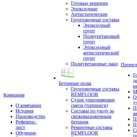
Готовые решения
Эпоксидные
Антистатические
Грунтовочные составы
Эпоксидный
грунт
Полиуретановый
грунт
Эпоксидный
антистатический
грунт
Полиуретановые лаки
Проект
Г
д
Бетонные полы
и
Грунтовочные составы
М
REMFLOOR
Компания
О
Сухие упрочняющие
у
О компании
смеси (топпинги)
П
История
Составы по уходу за
а
Производство
свежевыложенным
П
Референс-
бетоном
П
лист
Ремонтные составы
С
Обучение
REMFLOOR
п