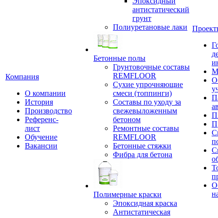
Эпоксидный
антистатический
грунт
Полиуретановые лаки
Проект
Г
д
Бетонные полы
и
Грунтовочные составы
М
REMFLOOR
Компания
О
Сухие упрочняющие
у
О компании
смеси (топпинги)
П
История
Составы по уходу за
а
Производство
свежевыложенным
П
Референс-
бетоном
П
лист
Ремонтные составы
С
Обучение
REMFLOOR
п
Вакансии
Бетонные стяжки
С
Фибра для бетона
о
Т
п
О
н
Полимерные краски
Эпоксидная краска
Антистатическая