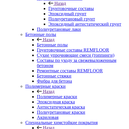
Назад
Грунтовочные составы
Эпоксидный грунт
Полиуретановый грунт
Эпоксидный антистатический грунт
Полиуретановые лаки
Бетонные полы
Назад
Бетонные полы
Грунтовочные составы REMFLOOR
Сухие упрочняющие смеси (топпинги)
Составы по уходу за свежевыложенным
бетоном
Ремонтные составы REMFLOOR
Бетонные стяжки
Фибра для бетона
Полимерные краски
Назад
Полимерные краски
Эпоксидная краска
Антистатическая краска
Полиуретановые краски
Акриловая
Специальные химстойкие покрытия
Назад