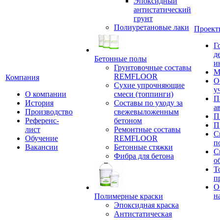
Эпоксидный
антистатический
грунт
Полиуретановые лаки
Проект
Г
д
Бетонные полы
и
Грунтовочные составы
М
REMFLOOR
Компания
О
Сухие упрочняющие
у
О компании
смеси (топпинги)
П
История
Составы по уходу за
а
Производство
свежевыложенным
П
Референс-
бетоном
П
лист
Ремонтные составы
С
Обучение
REMFLOOR
п
Вакансии
Бетонные стяжки
С
Фибра для бетона
о
Т
п
О
н
Полимерные краски
Эпоксидная краска
Антистатическая