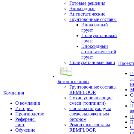
Готовые решения
Эпоксидные
Антистатические
Грунтовочные составы
Эпоксидный
грунт
Полиуретановый
грунт
Эпоксидный
антистатический
грунт
Полиуретановые лаки
Проект
Г
д
Бетонные полы
и
Грунтовочные составы
М
REMFLOOR
Компания
О
Сухие упрочняющие
у
О компании
смеси (топпинги)
П
История
Составы по уходу за
а
Производство
свежевыложенным
П
Референс-
бетоном
П
лист
Ремонтные составы
С
Обучение
REMFLOOR
п