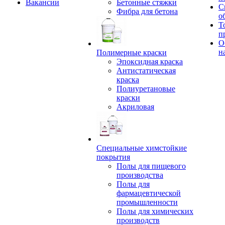
Вакансии
Бетонные стяжки
С
Фибра для бетона
о
Т
п
О
н
Полимерные краски
Эпоксидная краска
Антистатическая
краска
Полиуретановые
краски
Акриловая
Специальные химстойкие
покрытия
Полы для пищевого
производства
Полы для
фармацевтической
промышленности
Полы для химических
производств