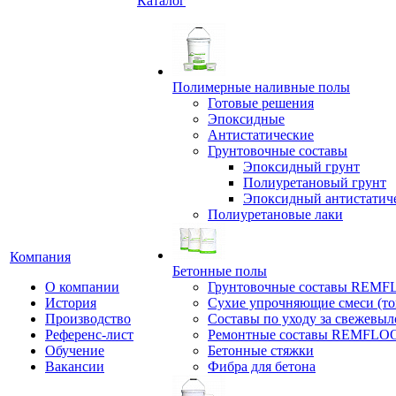
Каталог
Полимерные наливные полы
Готовые решения
Эпоксидные
Антистатические
Грунтовочные составы
Эпоксидный грунт
Полиуретановый грунт
Эпоксидный антистатич
Полиуретановые лаки
Компания
Бетонные полы
О компании
Грунтовочные составы REM
История
Сухие упрочняющие смеси (т
Производство
Составы по уходу за свежевы
Референс-лист
Ремонтные составы REMFLO
Обучение
Бетонные стяжки
Вакансии
Фибра для бетона