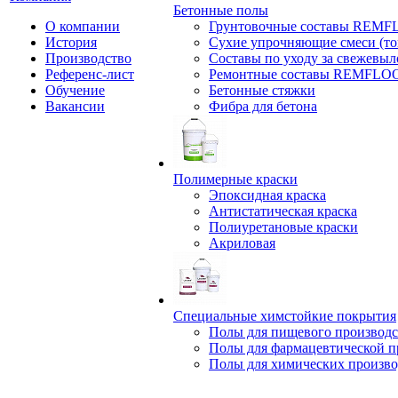
Бетонные полы
О компании
Грунтовочные составы REM
История
Сухие упрочняющие смеси (т
Производство
Составы по уходу за свежевы
Референс-лист
Ремонтные составы REMFLO
Обучение
Бетонные стяжки
Вакансии
Фибра для бетона
Полимерные краски
Эпоксидная краска
Антистатическая краска
Полиуретановые краски
Акриловая
Специальные химстойкие покрытия
Полы для пищевого производс
Полы для фармацевтической 
Полы для химических произво