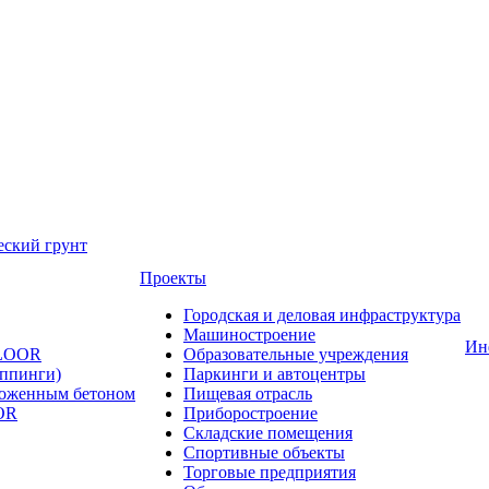
еский грунт
Проекты
Городская и деловая инфраструктура
Машиностроение
Ин
FLOOR
Образовательные учреждения
оппинги)
Паркинги и автоцентры
ложенным бетоном
Пищевая отрасль
OR
Приборостроение
Складские помещения
Спортивные объекты
Торговые предприятия