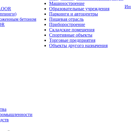
Машиностроение
Ин
FLOOR
Образовательные учреждения
оппинги)
Паркинги и автоцентры
ложенным бетоном
Пищевая отрасль
OR
Приборостроение
Складские помещения
Спортивные объекты
Торговые предприятия
Объекты другого назначения
тва
промышленности
дств