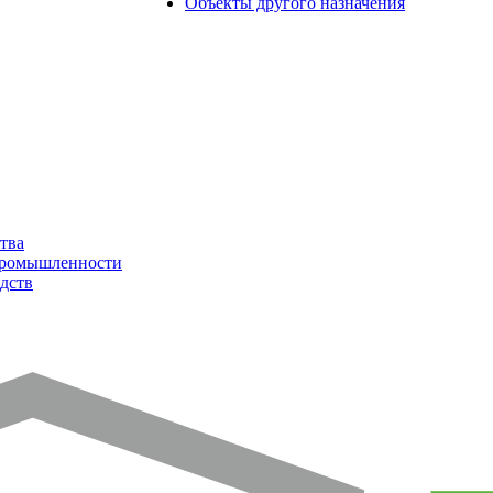
Объекты другого назначения
тва
промышленности
дств