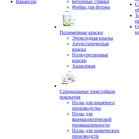
Вакансии
Бетонные стяжки
С
Фибра для бетона
о
Т
п
О
н
Полимерные краски
Эпоксидная краска
Антистатическая
краска
Полиуретановые
краски
Акриловая
Специальные химстойкие
покрытия
Полы для пищевого
производства
Полы для
фармацевтической
промышленности
Полы для химических
производств