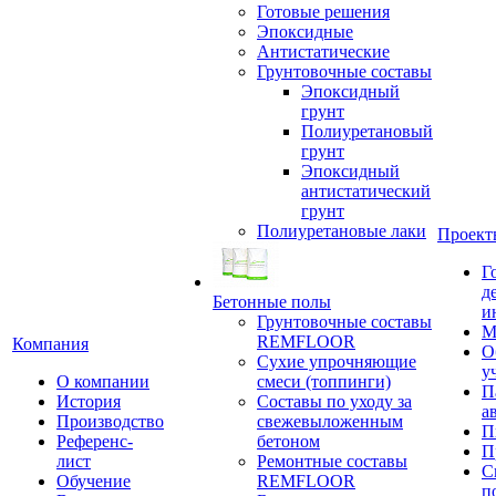
Готовые решения
Эпоксидные
Антистатические
Грунтовочные составы
Эпоксидный
грунт
Полиуретановый
грунт
Эпоксидный
антистатический
грунт
Полиуретановые лаки
Проект
Г
д
Бетонные полы
и
Грунтовочные составы
М
REMFLOOR
Компания
О
Сухие упрочняющие
у
О компании
смеси (топпинги)
П
История
Составы по уходу за
а
Производство
свежевыложенным
П
Референс-
бетоном
П
лист
Ремонтные составы
С
Обучение
REMFLOOR
п