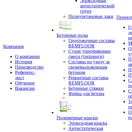
Эпоксидный
антистатический
грунт
Полиуретановые лаки
Проект
Г
д
Бетонные полы
и
Грунтовочные составы
М
REMFLOOR
Компания
О
Сухие упрочняющие
у
О компании
смеси (топпинги)
П
История
Составы по уходу за
а
Производство
свежевыложенным
П
Референс-
бетоном
П
лист
Ремонтные составы
С
Обучение
REMFLOOR
п
Вакансии
Бетонные стяжки
С
Фибра для бетона
о
Т
п
О
н
Полимерные краски
Эпоксидная краска
Антистатическая