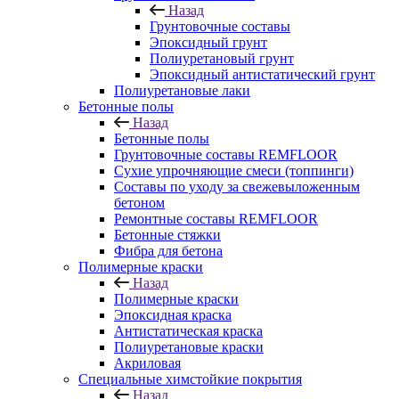
Назад
Грунтовочные составы
Эпоксидный грунт
Полиуретановый грунт
Эпоксидный антистатический грунт
Полиуретановые лаки
Бетонные полы
Назад
Бетонные полы
Грунтовочные составы REMFLOOR
Сухие упрочняющие смеси (топпинги)
Составы по уходу за свежевыложенным
бетоном
Ремонтные составы REMFLOOR
Бетонные стяжки
Фибра для бетона
Полимерные краски
Назад
Полимерные краски
Эпоксидная краска
Антистатическая краска
Полиуретановые краски
Акриловая
Специальные химстойкие покрытия
Назад