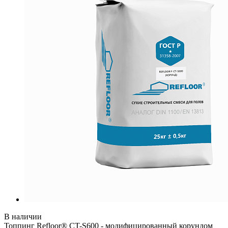
В наличии
Топпинг Refloor® CT-S600 - модифицированный корундом