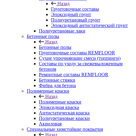
Назад
Грунтовочные составы
Эпоксидный грунт
Полиуретановый грунт
Эпоксидный антистатический грунт
Полиуретановые лаки
Бетонные полы
Назад
Бетонные полы
Грунтовочные составы REMFLOOR
Сухие упрочняющие смеси (топпинги)
Составы по уходу за свежевыложенным
бетоном
Ремонтные составы REMFLOOR
Бетонные стяжки
Фибра для бетона
Полимерные краски
Назад
Полимерные краски
Эпоксидная краска
Антистатическая краска
Полиуретановые краски
Акриловая
Специальные химстойкие покрытия
Назад