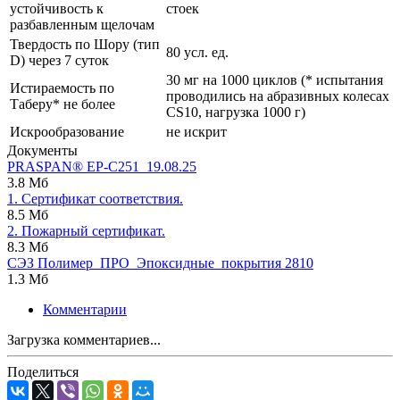
устойчивость к
стоек
разбавленным щелочам
Твердость по Шору (тип
80 усл. ед.
D) через 7 суток
30 мг на 1000 циклов (* испытания
Истираемость по
проводились на абразивных колесах
Таберу* не более
CS10, нагрузка 1000 г)
Искрообразование
не искрит
Документы
PRASPAN® ЕР-С251_19.08.25
3.8 Мб
1. Сертификат соответствия.
8.5 Мб
2. Пожарный сертификат.
8.3 Мб
СЭЗ Полимер_ПРО_Эпоксидные_покрытия 2810
1.3 Мб
Комментарии
Загрузка комментариев...
Поделиться