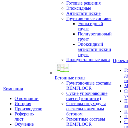
Готовые решения
Эпоксидные
Антистатические
Грунтовочные составы
Эпоксидный
грунт
Полиуретановый
грунт
Эпоксидный
антистатический
грунт
Полиуретановые лаки
Проект
Г
д
Бетонные полы
и
Грунтовочные составы
М
REMFLOOR
Компания
О
Сухие упрочняющие
у
О компании
смеси (топпинги)
П
История
Составы по уходу за
а
Производство
свежевыложенным
П
Референс-
бетоном
П
лист
Ремонтные составы
С
Обучение
REMFLOOR
п