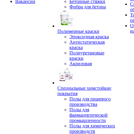
Вакансии
Бетонные стяжки
С
Фибра для бетона
о
Т
п
О
н
Полимерные краски
Эпоксидная краска
Антистатическая
краска
Полиуретановые
краски
Акриловая
Специальные химстойкие
покрытия
Полы для пищевого
производства
Полы для
фармацевтической
промышленности
Полы для химических
производств