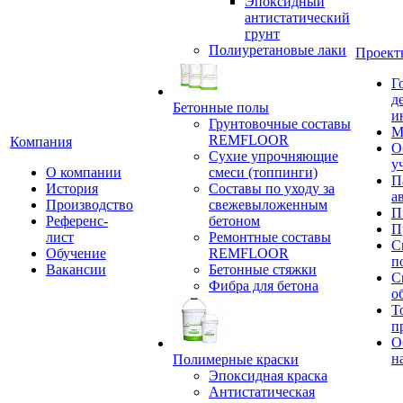
Эпоксидный
антистатический
грунт
Полиуретановые лаки
Проект
Г
д
Бетонные полы
и
Грунтовочные составы
М
REMFLOOR
Компания
О
Сухие упрочняющие
у
О компании
смеси (топпинги)
П
История
Составы по уходу за
а
Производство
свежевыложенным
П
Референс-
бетоном
П
лист
Ремонтные составы
С
Обучение
REMFLOOR
п
Вакансии
Бетонные стяжки
С
Фибра для бетона
о
Т
п
О
н
Полимерные краски
Эпоксидная краска
Антистатическая