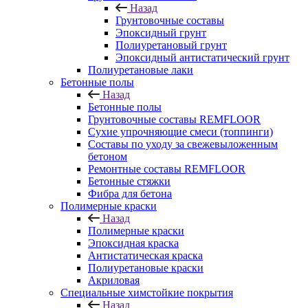
Назад
Грунтовочные составы
Эпоксидный грунт
Полиуретановый грунт
Эпоксидный антистатический грунт
Полиуретановые лаки
Бетонные полы
Назад
Бетонные полы
Грунтовочные составы REMFLOOR
Сухие упрочняющие смеси (топпинги)
Составы по уходу за свежевыложенным
бетоном
Ремонтные составы REMFLOOR
Бетонные стяжки
Фибра для бетона
Полимерные краски
Назад
Полимерные краски
Эпоксидная краска
Антистатическая краска
Полиуретановые краски
Акриловая
Специальные химстойкие покрытия
Назад