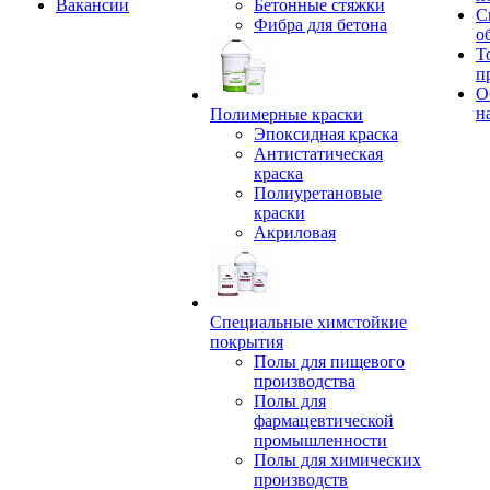
Вакансии
Бетонные стяжки
С
Фибра для бетона
о
Т
п
О
н
Полимерные краски
Эпоксидная краска
Антистатическая
краска
Полиуретановые
краски
Акриловая
Специальные химстойкие
покрытия
Полы для пищевого
производства
Полы для
фармацевтической
промышленности
Полы для химических
производств