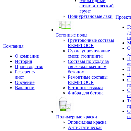
Эпоксидный
антистатический
грунт
Полиуретановые лаки
Проект
Г
д
Бетонные полы
и
Грунтовочные составы
М
REMFLOOR
Компания
О
Сухие упрочняющие
у
О компании
смеси (топпинги)
П
История
Составы по уходу за
а
Производство
свежевыложенным
П
Референс-
бетоном
П
лист
Ремонтные составы
С
Обучение
REMFLOOR
п
Вакансии
Бетонные стяжки
С
Фибра для бетона
о
Т
п
О
н
Полимерные краски
Эпоксидная краска
Антистатическая