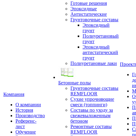
Готовые решения
Эпоксидные
Антистатические
Грунтовочные составы
Эпоксидный
грунт
Полиуретановый
грунт
Эпоксидный
антистатический
грунт
Полиуретановые лаки
Проект
Г
д
Бетонные полы
и
Грунтовочные составы
М
REMFLOOR
Компания
О
Сухие упрочняющие
у
О компании
смеси (топпинги)
П
История
Составы по уходу за
а
Производство
свежевыложенным
П
Референс-
бетоном
П
лист
Ремонтные составы
С
Обучение
REMFLOOR
п