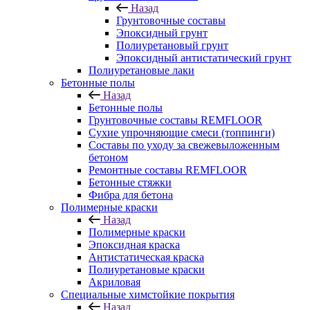
Назад
Грунтовочные составы
Эпоксидный грунт
Полиуретановый грунт
Эпоксидный антистатический грунт
Полиуретановые лаки
Бетонные полы
Назад
Бетонные полы
Грунтовочные составы REMFLOOR
Сухие упрочняющие смеси (топпинги)
Составы по уходу за свежевыложенным
бетоном
Ремонтные составы REMFLOOR
Бетонные стяжки
Фибра для бетона
Полимерные краски
Назад
Полимерные краски
Эпоксидная краска
Антистатическая краска
Полиуретановые краски
Акриловая
Специальные химстойкие покрытия
Назад