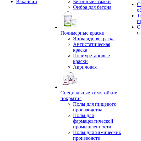
Вакансии
Бетонные стяжки
С
Фибра для бетона
о
Т
п
О
н
Полимерные краски
Эпоксидная краска
Антистатическая
краска
Полиуретановые
краски
Акриловая
Специальные химстойкие
покрытия
Полы для пищевого
производства
Полы для
фармацевтической
промышленности
Полы для химических
производств