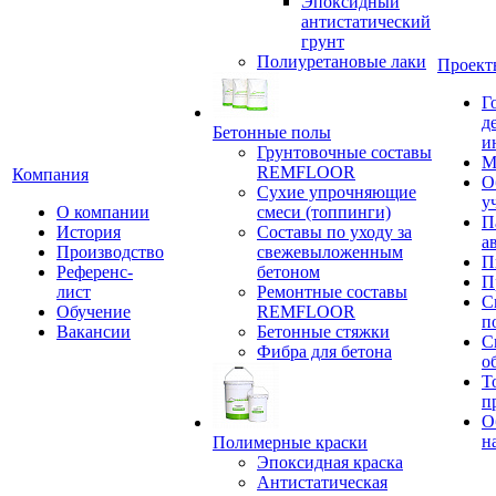
Эпоксидный
антистатический
грунт
Полиуретановые лаки
Проект
Г
д
Бетонные полы
и
Грунтовочные составы
М
REMFLOOR
Компания
О
Сухие упрочняющие
у
О компании
смеси (топпинги)
П
История
Составы по уходу за
а
Производство
свежевыложенным
П
Референс-
бетоном
П
лист
Ремонтные составы
С
Обучение
REMFLOOR
п
Вакансии
Бетонные стяжки
С
Фибра для бетона
о
Т
п
О
н
Полимерные краски
Эпоксидная краска
Антистатическая