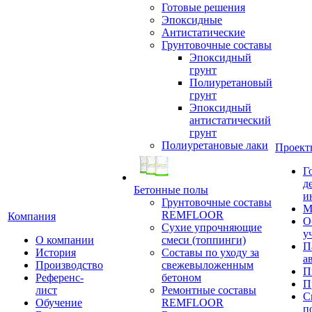
Готовые решения
Эпоксидные
Антистатические
Грунтовочные составы
Эпоксидный
грунт
Полиуретановый
грунт
Эпоксидный
антистатический
грунт
Полиуретановые лаки
Проект
Г
д
Бетонные полы
и
Грунтовочные составы
М
REMFLOOR
Компания
О
Сухие упрочняющие
у
О компании
смеси (топпинги)
П
История
Составы по уходу за
а
Производство
свежевыложенным
П
Референс-
бетоном
П
лист
Ремонтные составы
С
Обучение
REMFLOOR
п