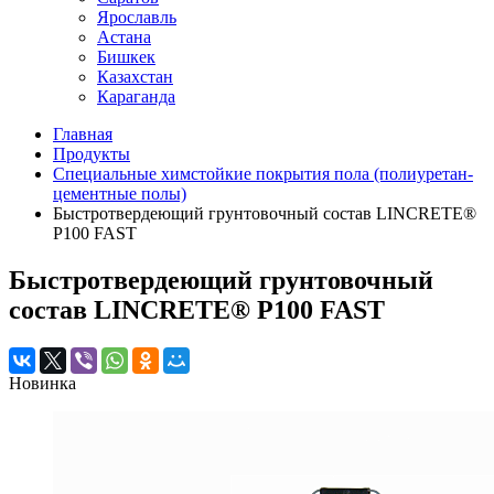
Ярославль
Астана
Бишкек
Казахстан
Караганда
Главная
Продукты
Специальные химстойкие покрытия пола (полиуретан-
цементные полы)
Быстротвердеющий грунтовочный состав LINCRETE®
P100 FAST
Быстротвердеющий грунтовочный
состав LINCRETE® P100 FAST
Новинка