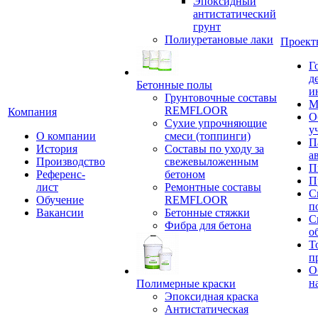
Эпоксидный
антистатический
грунт
Полиуретановые лаки
Проект
Г
д
Бетонные полы
и
Грунтовочные составы
М
REMFLOOR
Компания
О
Сухие упрочняющие
у
О компании
смеси (топпинги)
П
История
Составы по уходу за
а
Производство
свежевыложенным
П
Референс-
бетоном
П
лист
Ремонтные составы
С
Обучение
REMFLOOR
п
Вакансии
Бетонные стяжки
С
Фибра для бетона
о
Т
п
О
н
Полимерные краски
Эпоксидная краска
Антистатическая