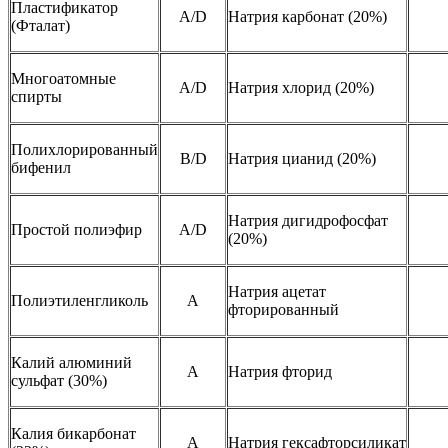
Пластификатор
A/D
Натрия карбонат (20%)
(Фталат)
Многоатомные
A/D
Натрия хлорид (20%)
спирты
Полихлорированный
B/D
Натрия цианид (20%)
бифенил
Натрия дигидрофосфат
Простой полиэфир
A/D
(20%)
Натрия ацетат
Полиэтиленгликоль
A
фторированный
Калий алюминий
A
Натрия фторид
сульфат (30%)
Калия бикарбонат
A
Натрия гексафторсиликат