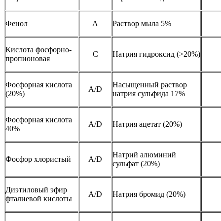
Фенол
A
Раствор мыла 5%
Кислота фосфорно-
C
Натрия гидроксид (>20%)
пропионовая
Фосфорная кислота
Насыщенный раствор
A/D
(20%)
натрия сульфида 17%
Фосфорная кислота
A/D
Натрия ацетат (20%)
40%
Натрий алюминий
Фосфор хлористый
A/D
сульфат (20%)
Диэтиловый эфир
A/D
Натрия бромид (20%)
фталиевой кислоты