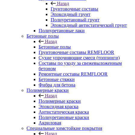
Назад
Грунтовочные составы
Эпоксидный грунт
Полиуретановый грунт
Эпоксидный антистатический грунт
Полиуретановые лаки
Бетонные полы
Назад
Бетонные полы
Грунтовочные составы REMFLOOR
Сухие упрочняющие смеси (топпинги)
Составы по уходу за свежевыложенным
бетоном
Ремонтные составы REMFLOOR
Бетонные стяжки
Фибра для бетона
Полимерные краски
Назад
Полимерные краски
Эпоксидная краска
Антистатическая краска
Полиуретановые краски
Акриловая
Специальные химстойкие покрытия
Назад