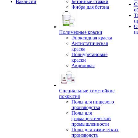
Вакансии
Бетонные стяжки
С
Фибра для бетона
о
Т
п
О
н
Полимерные краски
Эпоксидная краска
Антистатическая
краска
Полиуретановые
краски
Акриловая
Специальные химстойкие
покрытия
Полы для пищевого
производства
Полы для
фармацевтической
промышленности
Полы для химических
производств