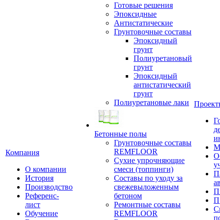
Готовые решения
Эпоксидные
Антистатические
Грунтовочные составы
Эпоксидный
грунт
Полиуретановый
грунт
Эпоксидный
антистатический
грунт
Полиуретановые лаки
Проект
Г
д
Бетонные полы
и
Грунтовочные составы
М
REMFLOOR
Компания
О
Сухие упрочняющие
у
О компании
смеси (топпинги)
П
История
Составы по уходу за
а
Производство
свежевыложенным
П
Референс-
бетоном
П
лист
Ремонтные составы
С
Обучение
REMFLOOR
п