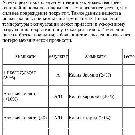
Утечки реактивов следует устранять как можно быстрее с
очисткой напольного покрытия. Чем длительнее утечка, тем
сильнее повреждение покрытия. Также данные вещества
испытывались при комнатной температуре. Повышение
температуры эксплуатации может привести к ускоренному
разрушению покрытий при утечках реактивов. Изменения
цвета и блеска покрытия, в большинстве случаев не означают
потерю механической прочности.
Химикаты
Результат
Химикаты
Тесто
Никеля сульфат
А
Калия бромид (24%)
(20%)
Азотная кислота
A/D
Калия карбонат (30%)
(<10%)
Азотная кислота (30)
A/D
Калия хлорид (20%)