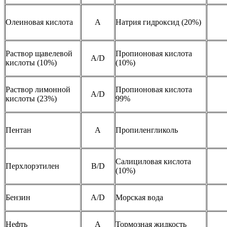
Олеиновая кислота
A
Натрия гидроксид (20%)
Раствор щавелевой
Пропионовая кислота
А/D
кислоты (10%)
(10%)
Раствор лимонной
Пропионовая кислота
А/D
кислоты (23%)
99%
Пентан
A
Пропиленгликоль
Салициловая кислота
Перхлорэтилен
B/D
(10%)
Бензин
A/D
Морская вода
Нефть
A
Тормозная жидкость