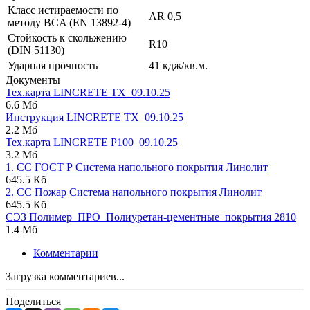
Класс истираемости по
AR 0,5
методу BCA (EN 13892-4)
Стойкость к скольжению
R10
(DIN 51130)
Ударная прочность
41 кдж/кв.м.
Документы
Тех.карта LINCRETE TX_09.10.25
6.6 Мб
Инструкция LINCRETE TX_09.10.25
2.2 Мб
Тех.карта LINCRETE P100_09.10.25
3.2 Мб
1. СС ГОСТ Р Система напольного покрытия Линолит
645.5 Кб
2. СС Пожар Система напольного покрытия Линолит
645.5 Кб
СЭЗ Полимер_ПРО_Полиуретан-цементные_покрытия 2810
1.4 Мб
Комментарии
Загрузка комментариев...
Поделиться