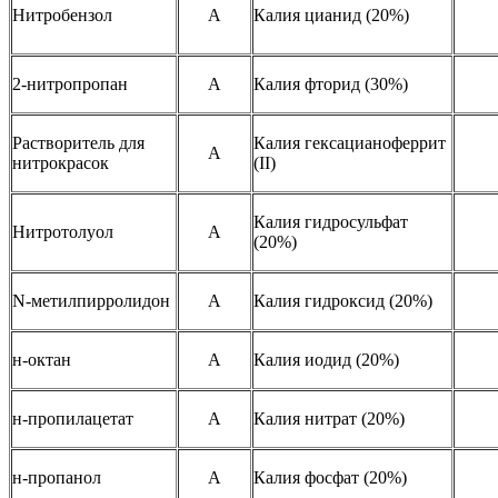
Нитробензол
A
Калия цианид (20%)
2-нитропропан
A
Калия фторид (30%)
Растворитель для
Калия гексацианоферрит
A
нитрокрасок
(II)
Калия гидросульфат
Нитротолуол
A
(20%)
N-метилпирролидон
A
Калия гидроксид (20%)
н-октан
A
Калия иодид (20%)
н-пропилацетат
A
Калия нитрат (20%)
н-пропанол
A
Калия фосфат (20%)