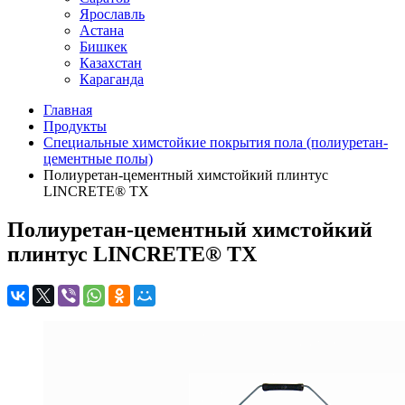
Ярославль
Астана
Бишкек
Казахстан
Караганда
Главная
Продукты
Специальные химстойкие покрытия пола (полиуретан-
цементные полы)
Полиуретан-цементный химстойкий плинтус
LINCRETE® TX
Полиуретан-цементный химстойкий
плинтус LINCRETE® TX