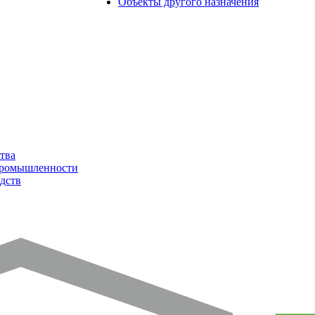
Объекты другого назначения
тва
промышленности
дств