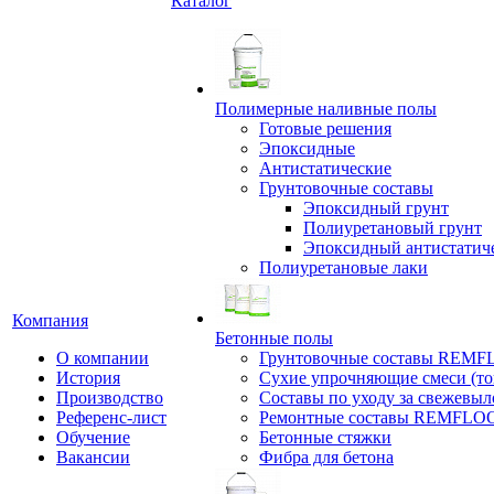
Каталог
Полимерные наливные полы
Готовые решения
Эпоксидные
Антистатические
Грунтовочные составы
Эпоксидный грунт
Полиуретановый грунт
Эпоксидный антистатич
Полиуретановые лаки
Компания
Бетонные полы
О компании
Грунтовочные составы REM
История
Сухие упрочняющие смеси (т
Производство
Составы по уходу за свежевы
Референс-лист
Ремонтные составы REMFLO
Обучение
Бетонные стяжки
Вакансии
Фибра для бетона