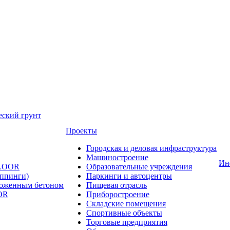
еский грунт
Проекты
Городская и деловая инфраструктура
Машиностроение
Ин
FLOOR
Образовательные учреждения
оппинги)
Паркинги и автоцентры
ложенным бетоном
Пищевая отрасль
OR
Приборостроение
Складские помещения
Спортивные объекты
Торговые предприятия