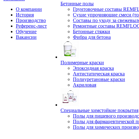
Бетонные полы
О компании
Грунтовочные составы REM
История
Сухие упрочняющие смеси (т
Производство
Составы по уходу за свежевы
Референс-лист
Ремонтные составы REMFLO
Обучение
Бетонные стяжки
Вакансии
Фибра для бетона
Полимерные краски
Эпоксидная краска
Антистатическая краска
Полиуретановые краски
Акриловая
Специальные химстойкие покрытия
Полы для пищевого производс
Полы для фармацевтической 
Полы для химических произво