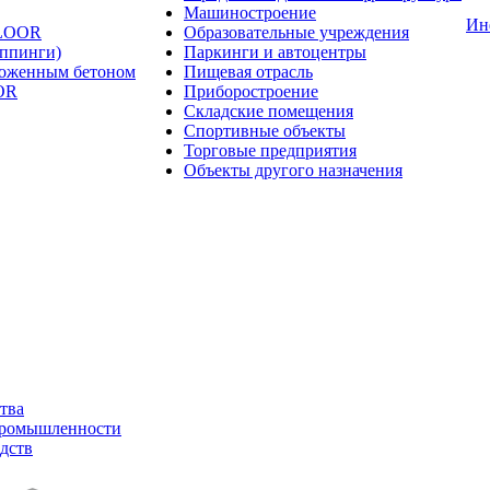
Машиностроение
Ин
FLOOR
Образовательные учреждения
оппинги)
Паркинги и автоцентры
ложенным бетоном
Пищевая отрасль
OR
Приборостроение
Складские помещения
Спортивные объекты
Торговые предприятия
Объекты другого назначения
тва
промышленности
дств