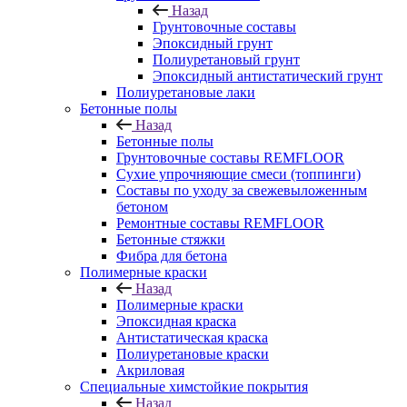
Назад
Грунтовочные составы
Эпоксидный грунт
Полиуретановый грунт
Эпоксидный антистатический грунт
Полиуретановые лаки
Бетонные полы
Назад
Бетонные полы
Грунтовочные составы REMFLOOR
Сухие упрочняющие смеси (топпинги)
Составы по уходу за свежевыложенным
бетоном
Ремонтные составы REMFLOOR
Бетонные стяжки
Фибра для бетона
Полимерные краски
Назад
Полимерные краски
Эпоксидная краска
Антистатическая краска
Полиуретановые краски
Акриловая
Специальные химстойкие покрытия
Назад