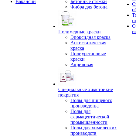
Вакансии
Бетонные стяжки
С
Фибра для бетона
о
Т
п
О
н
Полимерные краски
Эпоксидная краска
Антистатическая
краска
Полиуретановые
краски
Акриловая
Специальные химстойкие
покрытия
Полы для пищевого
производства
Полы для
фармацевтической
промышленности
Полы для химических
производств