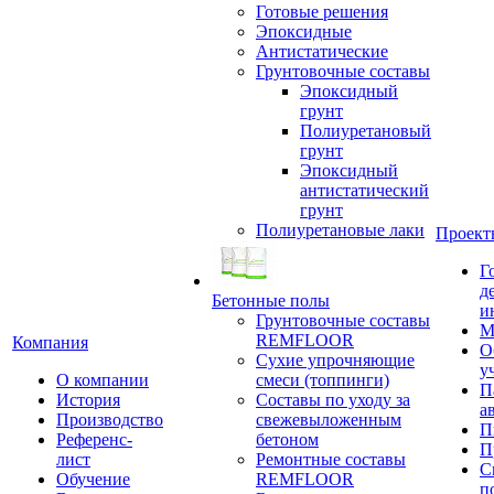
Готовые решения
Эпоксидные
Антистатические
Грунтовочные составы
Эпоксидный
грунт
Полиуретановый
грунт
Эпоксидный
антистатический
грунт
Полиуретановые лаки
Проект
Г
д
Бетонные полы
и
Грунтовочные составы
М
REMFLOOR
Компания
О
Сухие упрочняющие
у
О компании
смеси (топпинги)
П
История
Составы по уходу за
а
Производство
свежевыложенным
П
Референс-
бетоном
П
лист
Ремонтные составы
С
Обучение
REMFLOOR
п