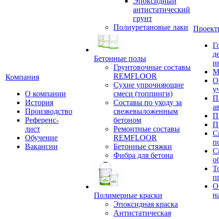
Эпоксидный
антистатический
грунт
Полиуретановые лаки
Проект
Г
д
Бетонные полы
и
Грунтовочные составы
М
REMFLOOR
Компания
О
Сухие упрочняющие
у
О компании
смеси (топпинги)
П
История
Составы по уходу за
а
Производство
свежевыложенным
П
Референс-
бетоном
П
лист
Ремонтные составы
С
Обучение
REMFLOOR
п
Вакансии
Бетонные стяжки
С
Фибра для бетона
о
Т
п
О
н
Полимерные краски
Эпоксидная краска
Антистатическая