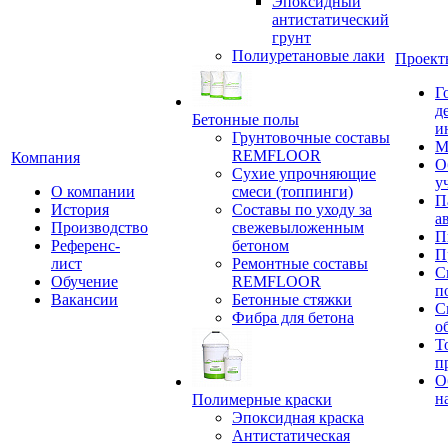
Эпоксидный
антистатический
грунт
Полиуретановые лаки
Проект
Г
д
Бетонные полы
и
Грунтовочные составы
М
REMFLOOR
Компания
О
Сухие упрочняющие
у
О компании
смеси (топпинги)
П
История
Составы по уходу за
а
Производство
свежевыложенным
П
Референс-
бетоном
П
лист
Ремонтные составы
С
Обучение
REMFLOOR
п
Вакансии
Бетонные стяжки
С
Фибра для бетона
о
Т
п
О
н
Полимерные краски
Эпоксидная краска
Антистатическая