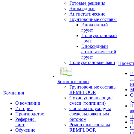
Готовые решения
Эпоксидные
Антистатические
Грунтовочные составы
Эпоксидный
грунт
Полиуретановый
грунт
Эпоксидный
антистатический
грунт
Полиуретановые лаки
Проект
Г
д
Бетонные полы
и
Грунтовочные составы
М
REMFLOOR
Компания
О
Сухие упрочняющие
у
О компании
смеси (топпинги)
П
История
Составы по уходу за
а
Производство
свежевыложенным
П
Референс-
бетоном
П
лист
Ремонтные составы
С
Обучение
REMFLOOR
п