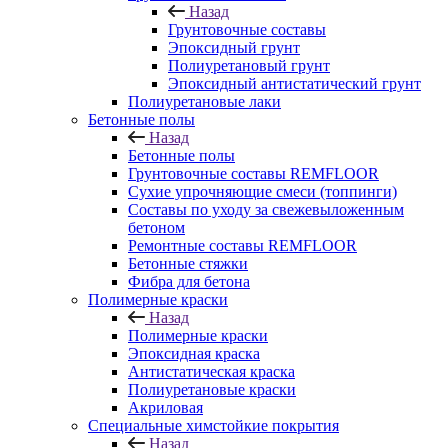
Назад
Грунтовочные составы
Эпоксидный грунт
Полиуретановый грунт
Эпоксидный антистатический грунт
Полиуретановые лаки
Бетонные полы
Назад
Бетонные полы
Грунтовочные составы REMFLOOR
Сухие упрочняющие смеси (топпинги)
Составы по уходу за свежевыложенным
бетоном
Ремонтные составы REMFLOOR
Бетонные стяжки
Фибра для бетона
Полимерные краски
Назад
Полимерные краски
Эпоксидная краска
Антистатическая краска
Полиуретановые краски
Акриловая
Специальные химстойкие покрытия
Назад