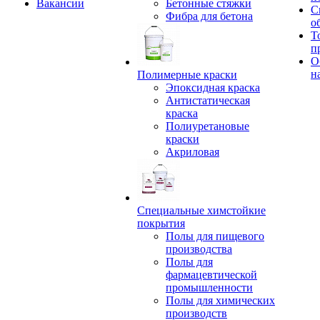
Вакансии
Бетонные стяжки
С
Фибра для бетона
о
Т
п
О
н
Полимерные краски
Эпоксидная краска
Антистатическая
краска
Полиуретановые
краски
Акриловая
Специальные химстойкие
покрытия
Полы для пищевого
производства
Полы для
фармацевтической
промышленности
Полы для химических
производств