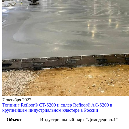
7 октября 2022
Топпинг Refloor®️ CT-S200 и силер Refloor®️ AC-S200 в
крупнейшем индустриальном кластере в России
Объект
Индустриальный парк "Домодедово-1"