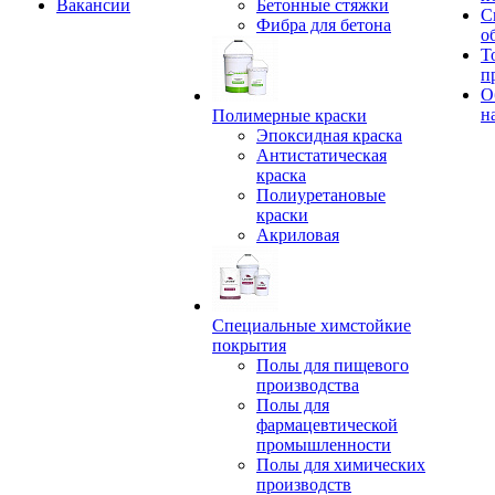
Вакансии
Бетонные стяжки
С
Фибра для бетона
о
Т
п
О
н
Полимерные краски
Эпоксидная краска
Антистатическая
краска
Полиуретановые
краски
Акриловая
Специальные химстойкие
покрытия
Полы для пищевого
производства
Полы для
фармацевтической
промышленности
Полы для химических
производств