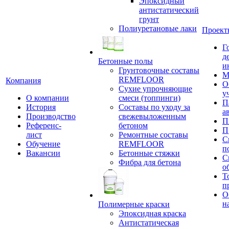
Эпоксидный
антистатический
грунт
Полиуретановые лаки
Проект
Г
д
Бетонные полы
и
Грунтовочные составы
М
REMFLOOR
Компания
О
Сухие упрочняющие
у
О компании
смеси (топпинги)
П
История
Составы по уходу за
а
Производство
свежевыложенным
П
Референс-
бетоном
П
лист
Ремонтные составы
С
Обучение
REMFLOOR
п
Вакансии
Бетонные стяжки
С
Фибра для бетона
о
Т
п
О
н
Полимерные краски
Эпоксидная краска
Антистатическая