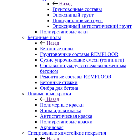
Назад
Грунтовочные составы
Эпоксидный грунт
Полиуретановый грунт
Эпоксидный антистатический грунт
Полиуретановые лаки
Бетонные полы
Назад
Бетонные полы
Грунтовочные составы REMFLOOR
Сухие упрочняющие смеси (топпинги)
Составы по уходу за свежевыложенным
бетоном
Ремонтные составы REMFLOOR
Бетонные стяжки
Фибра для бетона
Полимерные краски
Назад
Полимерные краски
Эпоксидная краска
Антистатическая краска
Полиуретановые краски
Акриловая
Специальные химстойкие покрытия
Назад