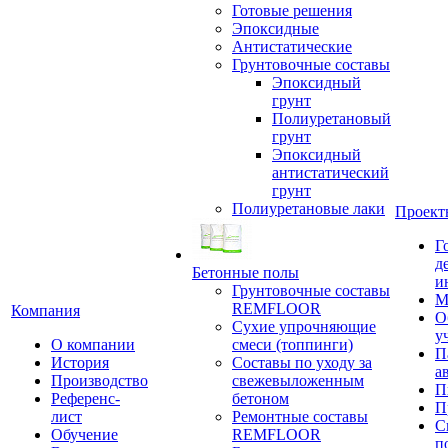
Готовые решения
Эпоксидные
Антистатические
Грунтовочные составы
Эпоксидный
грунт
Полиуретановый
грунт
Эпоксидный
антистатический
грунт
Полиуретановые лаки
Проект
Г
д
Бетонные полы
и
Грунтовочные составы
М
REMFLOOR
Компания
О
Сухие упрочняющие
у
О компании
смеси (топпинги)
П
История
Составы по уходу за
а
Производство
свежевыложенным
П
Референс-
бетоном
П
лист
Ремонтные составы
С
Обучение
REMFLOOR
п